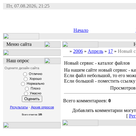
Пт, 07.08.2026, 21:25
Начало
Меню сайта
Н
»
2006
»
Апрель
»
17
»
Новый се
Наш опрос
Новый сервис - каталог файлов
Оцените дизайн сайта
На нашем сайте новый сервис - ка
Отлично
Если файл небольшой, то его мож
Хорошо
Если большой - поместить ссылку
Нормально
Просмотров:
Плохо
Ужасно
Всего комментариев:
0
Результаты
·
Архив опросов
Добавлять комментарии могут
Всего ответов:
105
[
Рег