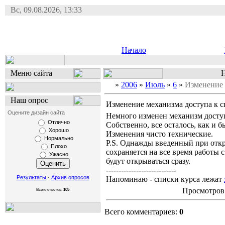
Вс, 09.08.2026, 13:33
Начало
Меню сайта
Н
»
2006
»
Июль
»
6
»
Изменение 
Наш опрос
Изменение механизма доступа к с
Оцените дизайн сайта
Немного изменен механизм доступ
Отлично
Собственно, все осталось, как и б
Хорошо
Изменения чисто технические.
Нормально
P.S. Однажды введенный при отк
Плохо
сохраняется на все время работы с
Ужасно
будут открываться сразу.
----------------------------
Результаты
·
Архив опросов
Напоминаю - списки курса лежат
Просмотров:
Всего ответов:
105
Всего комментариев:
0