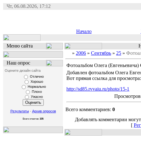
Чт, 06.08.2026, 17:12
Начало
Меню сайта
Н
»
2006
»
Сентябрь
»
25
»
Фотоал
Наш опрос
Фотоальбом Олега (Евгеньевича)
Оцените дизайн сайта
Добавлен фотоальбом Олега Евген
Отлично
Вот прямая ссылка для просмотра:
Хорошо
Нормально
http://sd85.rvvaiu.ru/photo/15-1
Плохо
Просмотров:
Ужасно
Всего комментариев:
0
Результаты
·
Архив опросов
Добавлять комментарии могут
Всего ответов:
105
[
Рег