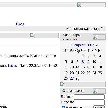
Вход
Вы вошли как "
Гость
"
Календарь
новостей
«
Февраль 2007
»
Пн
Вт
Ср
Чт
Пт
Сб
Вс
в в ваших делах. Благополучия в
1
2
3
4
5
6
7
8
9
10
11
авил:
Гость
| Дата:
22.02.2007, 10:52
12
13
14
15
16
17
18
19
20
21
22
23
24
25
26
27
28
Форма входа
Логин:
Пароль:
ели.
запомнить