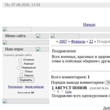
Пт, 07.08.2026, 13:50
Начало
Меню сайта
»
2007
»
Февраль
»
22
»
Поздра
Наш опрос
Поздравления
Оцените дизайн сайта
Всех военных, красивых и здоров
Отлично
семье и побольше общения с друз
Хорошо
Нормально
Плохо
Ужасно
Всего комментариев:
1
Порядок вывода комментариев:
Результаты
·
Архив опросов
1
АВГУСТ ПОПОВ
(23.02.2007 09:10)
0
Спам
Всего ответов:
105
Поздравляю всех однокурсников с
Доб