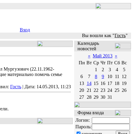
Вход
Вы вошли как "
Гость
"
Календарь
новостей
«
Май 2013
»
Пн
Вт
Ср
Чт
Пт
Сб
Вс
л Мургузович (22.11.1962-
1
2
3
4
5
щие материально помочь семье
6
7
8
9
10
11
12
13
14
15
16
17
18
19
авил:
Гость
| Дата:
14.05.2013, 11:23
20
21
22
23
24
25
26
27
28
29
30
31
ели.
Форма входа
Логин:
Пароль:
запомнить