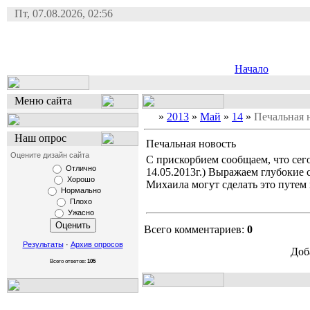
Пт, 07.08.2026, 02:56
Начало
Меню сайта
»
2013
»
Май
»
14
»
Печальная 
Наш опрос
Печальная новость
Оцените дизайн сайта
С прискорбием сообщаем, что сего
Отлично
14.05.2013г.) Выражаем глубокие
Хорошо
Михаила могут сделать это путем
Нормально
Плохо
Ужасно
Всего комментариев:
0
Результаты
·
Архив опросов
Доб
Всего ответов:
105