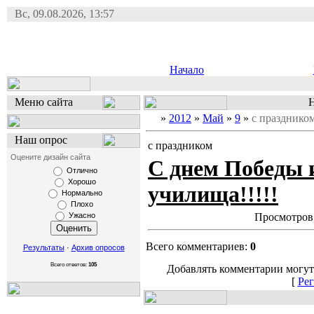
Вс, 09.08.2026, 13:57
Начало
Меню сайта
Н
»
2012
»
Май
»
9
»
с празднико
Наш опрос
с праздником
Оцените дизайн сайта
С днем Победы 
Отлично
Хорошо
училища!!!!!
Нормально
Плохо
Ужасно
Просмотров:
Всего комментариев:
0
Результаты
·
Архив опросов
Всего ответов:
105
Добавлять комментарии могут
[
Рег