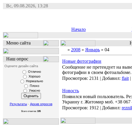
Вс, 09.08.2026, 13:28
Начало
Меню сайта
Н
»
2008
»
Январь
»
04
Наш опрос
Новые фотографии
Оцените дизайн сайта
Сообщение не претендует на выв
Отлично
фотографии в своем фотоальбоме.
Хорошо
Просмотров:
2131
|
Добавил:
flait
|
Нормально
Плохо
Новость
Ужасно
Появился новый пользователь. Рез
Украину г. Житомир моб. +38 067 
Результаты
·
Архив опросов
Просмотров:
1912
|
Добавил:
rezni
Всего ответов:
105