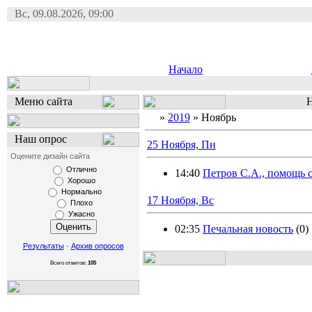
Вс, 09.08.2026, 09:00
Начало
Меню сайта
Н
»
2019
»
Ноябрь
Наш опрос
25 Ноября, Пн
Оцените дизайн сайта
Отлично
14:40
Петров С.А., помощь 
Хорошо
Нормально
17 Ноября, Вс
Плохо
Ужасно
02:35
Печальная новость
(0)
Результаты
·
Архив опросов
Всего ответов:
105